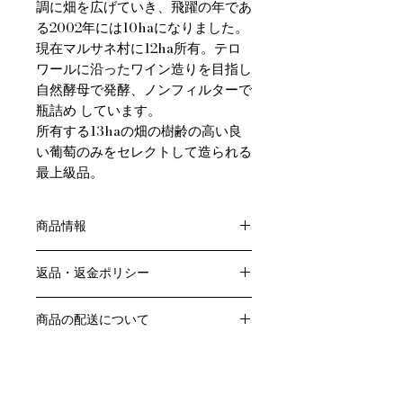
調に畑を広げていき、飛躍の年であ
る2002年には10haになりました。
現在マルサネ村に12ha所有。テロ
ワールに沿ったワイン造りを目指し
自然酵母で発酵、ノンフィルターで
瓶詰め しています。
所有する13haの畑の樹齢の高い良
い葡萄のみをセレクトして造られる
最上級品。
商品情報
色：赤
返品・返金ポリシー
原産国：フランス、ブルゴーニュ地方
生産者：シルヴァン・パタイユ
お客様のご都合による返品・交換はお
アルコール度数：％
商品の配送について
受けできません。
品種：ピノ・ノワール100％
販売業者および配送業者の過失による
送料・配送方法
容量：750ML
返品・交換については、
商品の送料・配送方法は下記のとおり
輸入元：大榮産業㈱
ご利用ガイドページの「返品交換につ
です
いて」を参照いただき