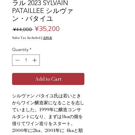
ラル 2023 SYLVAIN
PATAILLEE シルヴァ
ン・パタイユ
Regular
Sale
¥35,200
 ¥44,000 
Price
Price
Sales Tax Included
|
送料表
Quantity
*
Add to Cart
シルヴァン パタイユ氏は若いとき
からワイン醸造家になることを志し
ていました。1999年に醸造コンサ
ルタントになり、まずは1haの畑を
借りてワイン造りをスタート。
2000年に2ha、2001年に 4haと順