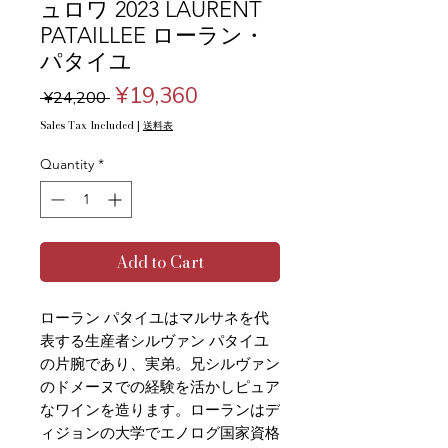
ュロワ 2023 LAURENT
PATAILLEE ローラン・
パタイユ
Regular
Sale
¥19,360
 ¥24,200 
Price
Price
Sales Tax Included
|
送料表
Quantity
*
Add to Cart
ローラン パタイユはマルサネを代
表する生産者シルヴァン パタイユ
の片腕であり、実弟。兄シルヴァン
のドメーヌでの経験を活かしピュア
なワインを造ります。ローランはデ
ィジョンの大学でエノログ国家資格