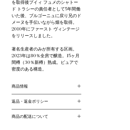
を取得後プイィ フュメのシャトー
ド トラシーの責任者として5年間働
いた後、ブルゴーニュに戻り兄のド
メーヌを手伝いながら畑を取得。
2010年にファースト ヴィンテージ
をリリースしました。
著名生産者のみが所有する区画。
2023年は80％全房で醸造。15ヶ月
間樽（30％新樽）熟成。ピュアで
密度のある構造。
商品情報
色：赤
返品・返金ポリシー
原産国：フランス、ブルゴーニュ地方
生産者：ローラン・パタイユ
お客様のご都合による返品・交換はお
アルコール度数：％
商品の配送について
受けできません。
品種：ピノ・ノワール100％
販売業者および配送業者の過失による
送料・配送方法
容量：750ML