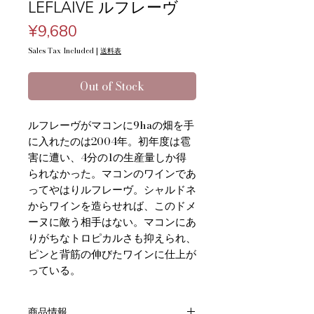
LEFLAIVE ルフレーヴ
Price
¥9,680
Sales Tax Included
|
送料表
Out of Stock
ルフレーヴがマコンに9haの畑を手
に入れたのは2004年。初年度は雹
害に遭い、4分の1の生産量しか得
られなかった。マコンのワインであ
ってやはりルフレーヴ。シャルドネ
からワインを造らせれば、このドメ
ーヌに敵う相手はない。マコンにあ
りがちなトロピカルさも抑えられ、
ピンと背筋の伸びたワインに仕上が
っている。
商品情報