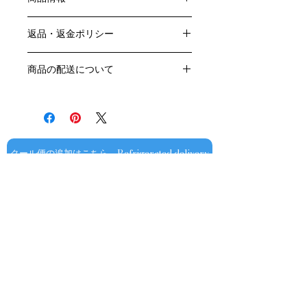
色：白
返品・返金ポリシー
原産国：フランス、ブルゴーニュ地方
生産者：ルフレーヴ
お客様のご都合による返品・交換はお
アルコール度数：13％
商品の配送について
受けできません。
品種：シャルドネ100％
販売業者および配送業者の過失による
送料・配送方法
容量：750ML
返品・交換については、
商品の送料・配送方法は下記のとおり
輸入元：㈱ラック・コーポレーション
ご利用ガイドページの「返品交換につ
です
いて」を参照いただき
​¥20,000以上のご注文で1個口・1箱
商品到着後7日以内に当店までご連絡
（12本まで） 国内送料無料となりま
クール便の追加はこちら Refrigerated delivery
ください。
す（クール便が必要な方は別途請求と
なります）
​（例）13本ご注文の場合は1本分別途
送料が発生いたします
￥20,000ごとに1個口（12本）が送料
無料となりますのでご注文数をご確認
ください
​​配送業者：佐川急便㈱
​ワインはコンディションを保つため5
お問い合わせ
～9月はクール便での配送をお薦めし