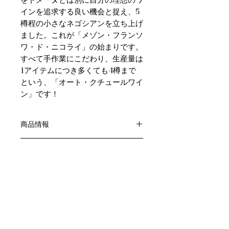
インを追求する良い機会と捉え、5
樽程の小さなネゴシアンを立ち上げ
ました。これが「メゾン・フランソ
ワ・ド・ニコライ」の始まりです。
すべて手作業にこだわり、生産量は
1アイテムにつき多くても4樽まで
という、「オート・クチュールワイ
ン」です！
商品情報
色：赤
返品・返金ポリシー
原産国：フランス、ブルゴーニュ地方
生産者：フランソワ・ド・ニコライ
お客様のご都合による返品・交換はお
アルコール度数：13％
商品の配送について
受けできません。
品種：ピノ・ノワール100％
販売業者および配送業者の過失による
送料・配送方法
容量：750ML
返品・交換については、
商品の送料・配送方法は下記のとおり
輸入元：㈱いろはわいん
ご利用ガイドページの「返品交換につ
です
いて」を参照いただき
​¥20,000以上のご注文で1個口・1箱