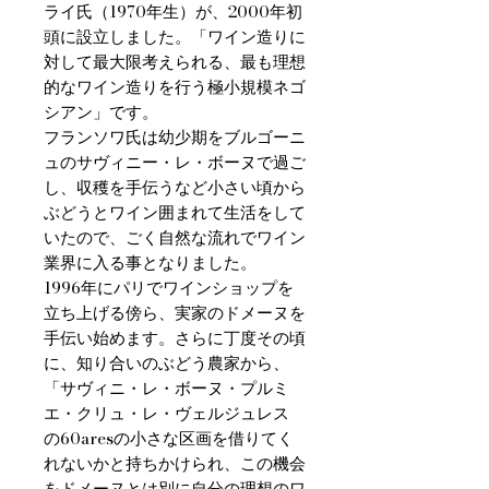
ライ氏（1970年生）が、2000年初
頭に設立しました。「ワイン造りに
対して最大限考えられる、最も理想
的なワイン造りを行う極小規模ネゴ
シアン」です。
フランソワ氏は幼少期をブルゴーニ
ュのサヴィニー・レ・ボーヌで過ご
し、収穫を手伝うなど小さい頃から
ぶどうとワイン囲まれて生活をして
いたので、ごく自然な流れでワイン
業界に入る事となりました。
1996年にパリでワインショップを
立ち上げる傍ら、実家のドメーヌを
手伝い始めます。さらに丁度その頃
に、知り合いのぶどう農家から、
「サヴィニ・レ・ボーヌ・プルミ
エ・クリュ・レ・ヴェルジュレス
の60aresの小さな区画を借りてく
れないかと持ちかけられ、この機会
をドメーヌとは別に自分の理想のワ