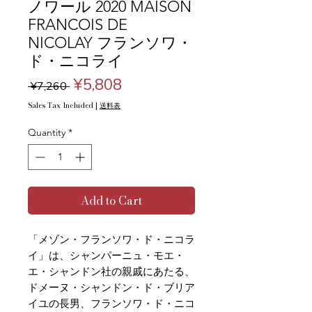
ノワール 2020 MAISON
FRANCOIS DE
NICOLAY フランソワ・
ド・ニコライ
Regular
Sale
¥5,808
 ¥7,260 
Price
Price
Sales Tax Included
|
送料表
Quantity
*
Add to Cart
「メゾン・フランソワ・ド・ニコラ
イ」は、シャンパーニュ・モエ・
エ・シャンドン社の親戚にあたる、
ドメーヌ・シャンドン・ド・ブリア
イユの長男、フランソワ・ド・ニコ