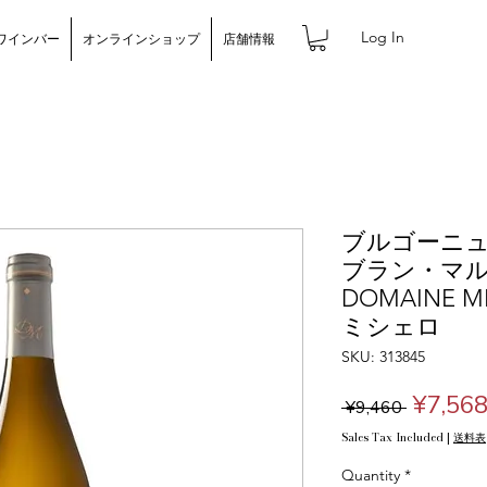
Log In
ワインバー
オンラインショップ
店舗情報
ブルゴーニ
ブラン・マルポ
DOMAINE 
ミシェロ
SKU: 313845
Regula
¥7,56
 ¥9,460 
Price
Sales Tax Included
|
送料表
Quantity
*