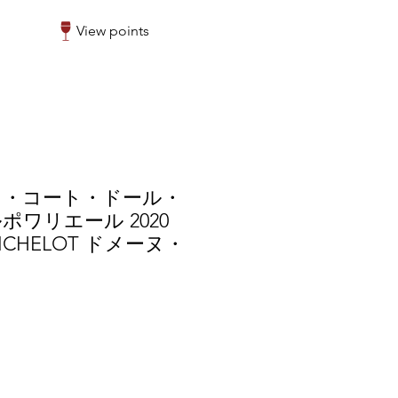
View points
ュ・コート・ドール・
ワリエール 2020
MICHELOT ドメーヌ・
r
Sale
8
Price