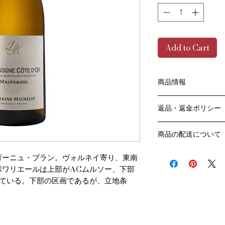
Add to Cart
商品情報
色：白
返品・返金ポリシー
原産国：フランス、
生産者：ドメーヌ ミ
お客様のご都合によ
生産地区：ブルゴー
商品の配送について
販売業者および配送
アルコール度数：13.
ては、
送料・配送方法
品種：シャルドネ 10
ゴーニュ・ブラン。ヴォルネイ寄り、東南
ご利用ガイドページ
商品の送料・配送方
容量：750ML
ポワリエールは上部がACムルソー、下部
だき
​¥20,000以上の
輸入元：豊通食料㈱
商品到着後7日以内
れている。下部の区画であるが、立地条
送料無料となります
。
なります）
​（例）13本ご注文
ます