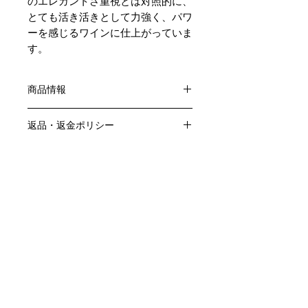
のエレガントさ重視とは対照的に、
とても活き活きとして力強く、パワ
ーを感じるワインに仕上がっていま
す。
商品情報
色：赤
返品・返金ポリシー
原産国：フランス、ブルゴーニュ地方
生産者：グロ・フレール・エ・スール
お客様のご都合による返品・交換はお
アルコール度数：13％
商品の配送について
受けできません。
品種：ピノ・ノワール100％
販売業者および配送業者の過失による
送料・配送方法
容量：750ML
返品・交換については、
商品の送料・配送方法は下記のとおり
輸入元：豊通食料㈱
ご利用ガイドページの「返品交換につ
です
いて」を参照いただき
​¥20,000以上のご注文で1個口・1箱
商品到着後7日以内に当店までご連絡
（12本まで） 国内送料無料となりま
クール便の追加はこちら Refrigerated delivery
ください。
す（クール便が必要な方は別途請求と
なります）
​（例）13本ご注文の場合は1本分別途
送料が発生いたします