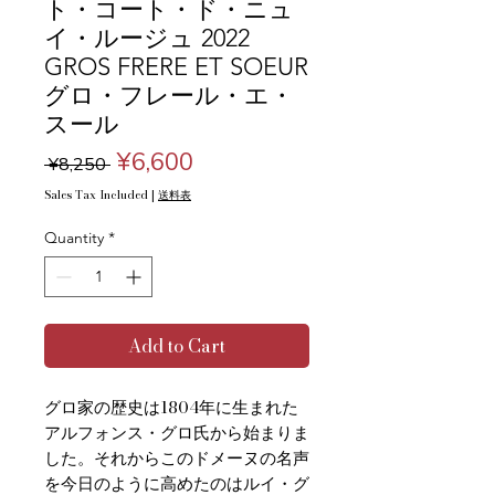
ト・コート・ド・ニュ
イ・ルージュ 2022
GROS FRERE ET SOEUR
グロ・フレール・エ・
スール
Regular
Sale
¥6,600
 ¥8,250 
Price
Price
Sales Tax Included
|
送料表
Quantity
*
Add to Cart
グロ家の歴史は1804年に生まれた
アルフォンス・グロ氏から始まりま
した。それからこのドメーヌの名声
を今日のように高めたのはルイ・グ