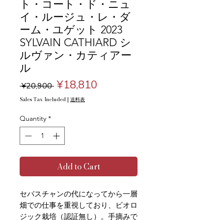
ト・コート・ド・ニュ
イ・ルージュ・レ・ダ
ーム・ユゲット 2023
SYLVAIN CATHIARD シ
ルヴァン・カティアー
ル
Regular
Sale
¥18,810
 ¥20,900 
Price
Price
Sales Tax Included
|
送料表
Quantity
*
Add to Cart
セバスチャンの代になってから一層
畑での仕事を重視しており、ビオロ
ジック栽培（認証無し）。手摘みで