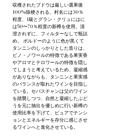
収穫されたブドウは厳しい選果後
100%除梗される。村名には30％
程度、1級とグラン・クリュにはに
は50〜70％程度の新樽を使用。清
澄されずに、フィルターなしで瓶詰
め。 ボルドーのように色が黒くて
タンニンのしっかりとした造りは、
ピノ・ノワールの特徴である果実香
やアロマとテロワールの特徴を隠し
てしまうと考えているため、凝縮感
がありながらも、タンニンと果実感
のバランスが取れたワインを目指し
ている。セバスチャンは父のワイン
を踏襲しつつ、自然と凝縮したぶど
うを元に抽出を優しめに行い新樽の
使用比率を下げて、ピュアでテンシ
ョンとエネルギーを存分に感じさせ
るワインへと進化させている。