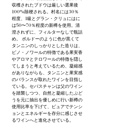
収穫されたブドウは厳しい選果後
100%除梗される。村名には30％
程度、1級とグラン・クリュにはに
は50〜70％程度の新樽を使用。清
澄されずに、フィルターなしで瓶詰
め。 ボルドーのように色が黒くて
タンニンのしっかりとした造りは、
ピノ・ノワールの特徴である果実香
やアロマとテロワールの特徴を隠し
てしまうと考えているため、凝縮感
がありながらも、タンニンと果実感
のバランスが取れたワインを目指し
ている。セバスチャンは父のワイン
を踏襲しつつ、自然と凝縮したぶど
うを元に抽出を優しめに行い新樽の
使用比率を下げて、ピュアでテンシ
ョンとエネルギーを存分に感じさせ
るワインへと進化させている。