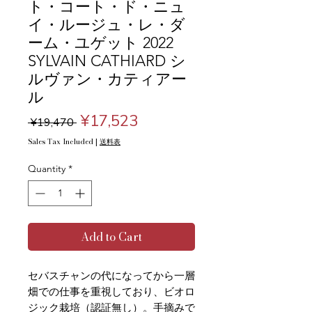
ト・コート・ド・ニュ
イ・ルージュ・レ・ダ
ーム・ユゲット 2022
SYLVAIN CATHIARD シ
ルヴァン・カティアー
ル
Regular
Sale
¥17,523
 ¥19,470 
Price
Price
Sales Tax Included
|
送料表
Quantity
*
Add to Cart
セバスチャンの代になってから一層
畑での仕事を重視しており、ビオロ
ジック栽培（認証無し）。手摘みで