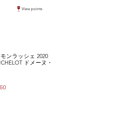
View points
ンラッシェ 2020
MICHELOT ドメーヌ・
ar
Sale
360
Price