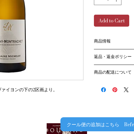
Add to Cart
商品情報
色：白
返品・返金ポリシー
原産国：フランス、
生産者：ドメーヌ ミ
お客様のご都合によ
生産地区：ピュリニ
商品の配送について
販売業者および配送
アルコール度数：13.
ては、
送料・配送方法
品種：シャルドネ 10
ご利用ガイドページ
ヴァイヨンの下の2区画より。
商品の送料・配送方
容量：750ML
だき
​¥20,000以上の
輸入元：豊通食料㈱
商品到着後7日以内
送料無料となります
なります）
​（例）13本ご注文
ます
クール便の追加はこちら Refrigera
￥20,000ごとに1
でご注文数をご確認