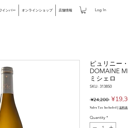
Log In
ワインバー
オンラインショップ
店舗情報
ピュリニー・モ
DOMAINE 
ミシェロ
SKU: 313850
Regul
¥19,
 ¥24,200 
Price
Sales Tax Included
|
送料表
Quantity
*