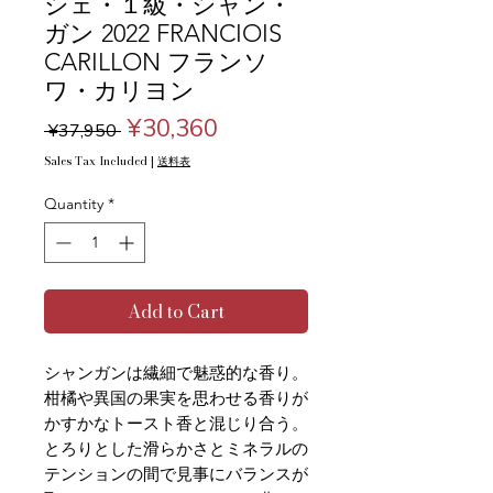
シェ・１級・シャン・
ガン 2022 FRANCIOIS
CARILLON フランソ
ワ・カリヨン
Regular
Sale
¥30,360
 ¥37,950 
Price
Price
Sales Tax Included
|
送料表
Quantity
*
Add to Cart
シャンガンは繊細で魅惑的な香り。
柑橘や異国の果実を思わせる香りが
かすかなトースト香と混じり合う。
とろりとした滑らかさとミネラルの
テンションの間で見事にバランスが