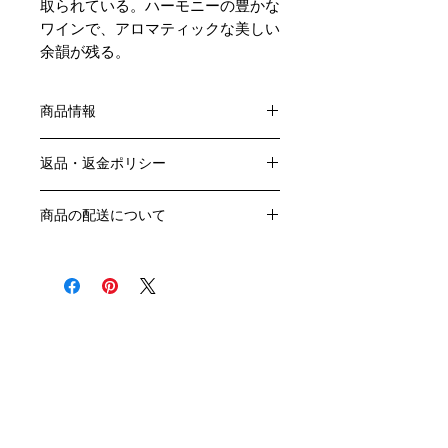
取られている。ハーモニーの豊かな
ワインで、アロマティックな美しい
余韻が残る。
商品情報
色：白
返品・返金ポリシー
原産国：フランス、ブルゴーニュ地方
生産者：フランソワ・カリヨン
お客様のご都合による返品・交換はお
アルコール度数：13.5％
商品の配送について
受けできません。
品種：シャルドネ100％
販売業者および配送業者の過失による
送料・配送方法
容量：750ML
返品・交換については、
商品の送料・配送方法は下記のとおり
輸入元：㈱ラック・コーポレーション
ご利用ガイドページの「返品交換につ
です
いて」を参照いただき
​¥20,000以上のご注文で1個口・1箱
商品到着後7日以内に当店までご連絡
（12本まで） 国内送料無料となりま
クール便の追加はこちら Refrigerated delivery
ください。
す（クール便が必要な方は別途請求と
なります）
​（例）13本ご注文の場合は1本分別途
送料が発生いたします
￥20,000ごとに1個口（12本）が送料