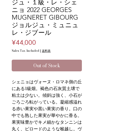
ジュ・１級・レ・シェ
ニョ 2022 GEORGES
MUGNERET GIBOURG
ジョルジュ・ミュニュ
レ・ジブール
Price
¥44,000
Sales Tax Included
|
送料表
Out of Stock
シェニョはヴォーヌ・ロマネ側の丘
にある1級畑。褐色の石灰質土壌で
粘土は少ない。傾斜は強く、小石が
ごろごろ転がっている。凝縮感溢れ
る赤い果実や黒い果実の香り。口の
中でも熟した果実が華やかに香る。
果実味豊かでキメ細かなタンニンは
丸く、ビロードのような喉越し。ヴ