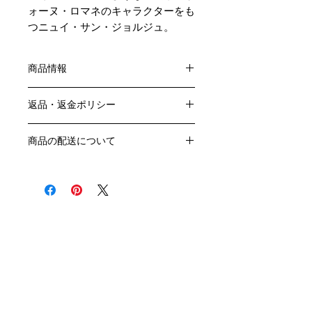
ォーヌ・ロマネのキャラクターをも
つニュイ・サン・ジョルジュ。
商品情報
色：赤
返品・返金ポリシー
原産国：フランス、ブルゴーニュ地方
生産者：ジョルジュ・ミュニュレ・ジ
お客様のご都合による返品・交換はお
ブール
商品の配送について
受けできません。
アルコール度数： ％
販売業者および配送業者の過失による
送料・配送方法
品種：ピノ・ノワール100％
返品・交換については、
商品の送料・配送方法は下記のとおり
容量：750ML
ご利用ガイドページの「返品交換につ
です
いて」を参照いただき
​¥20,000以上のご注文で1個口・1箱
商品到着後7日以内に当店までご連絡
（12本まで） 国内送料無料となりま
クール便の追加はこちら Refrigerated delivery
ください。
す（クール便が必要な方は別途請求と
なります）
​（例）13本ご注文の場合は1本分別途
送料が発生いたします
￥20,000ごとに1個口（12本）が送料