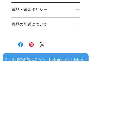
色：赤
返品・返金ポリシー
原産国：フランス、ブルゴーニュ地方
生産者：ドメーヌ・フーリエ
お客様のご都合による返品・交換はお
アルコール度数：％
商品の配送について
受けできません。
品種：ピノ・ノワール100％
販売業者および配送業者の過失による
送料・配送方法
容量：750ML
返品・交換については、
商品の送料・配送方法は下記のとおり
輸入元：豊通食料㈱
ご利用ガイドページの「返品交換につ
です
いて」を参照いただき
​¥20,000以上のご注文で1個口・1箱
商品到着後7日以内に当店までご連絡
（12本まで） 国内送料無料となりま
クール便の追加はこちら Refrigerated delivery
ください。
す（クール便が必要な方は別途請求と
なります）
​（例）13本ご注文の場合は1本分別途
送料が発生いたします
￥20,000ごとに1個口（12本）が送料
無料となりますのでご注文数をご確認
ください
​​配送業者：佐川急便㈱
​ワインはコンディションを保つため5
お問い合わせ
～9月はクール便での配送をお薦めし
ております​