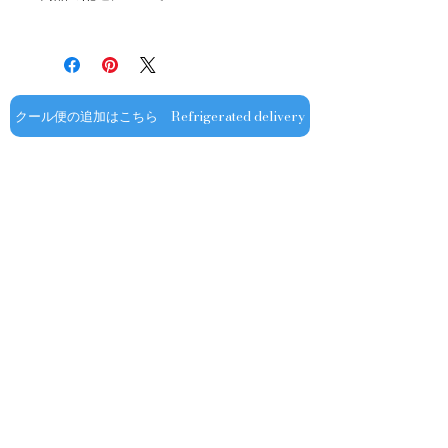
品種：ピノ・ノワール100％
販売業者および配送業者の過失による
送料・配送方法
容量：750ML
返品・交換については、
商品の送料・配送方法は下記のとおり
輸入元：豊通食料㈱
ご利用ガイドページの「返品交換につ
です
いて」を参照いただき
​¥20,000以上のご注文で1個口・1箱
商品到着後7日以内に当店までご連絡
（12本まで） 国内送料無料となりま
クール便の追加はこちら Refrigerated delivery
ください。
す（クール便が必要な方は別途請求と
なります）
​（例）13本ご注文の場合は1本分別途
送料が発生いたします
￥20,000ごとに1個口（12本）が送料
無料となりますのでご注文数をご確認
ください
​​配送業者：佐川急便㈱
​ワインはコンディションを保つため5
お問い合わせ
～9月はクール便での配送をお薦めし
ております​
オフィシャル
​OFFICIAL SNS
クール便発送をご希望の場合は、購入
金額に関わらず商品と合わせて
ショップ専用
クール便￥330（税込み）を追加する
ようお願いいたします