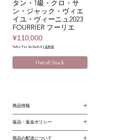
タン・1級・クロ・サ
ン・ジャック・ヴィエ
イユ・ヴィーニュ2023
FOURRIER フーリエ
Price
¥110,000
Sales Tax Included
|
送料表
Out of Stock
商品情報
色：赤
返品・返金ポリシー
原産国：フランス、ブルゴーニュ地方
生産者：ドメーヌ・フーリエ
お客様のご都合による返品・交換はお
アルコール度数：％
商品の配送について
受けできません。