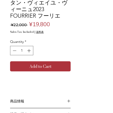
タン・ヴィエイユ・ヴ
ィーニュ2023
FOURRIER フーリエ
Regular
Sale
¥19,800
 ¥22,000 
Price
Price
Sales Tax Included
|
送料表
Quantity
*
Add to Cart
商品情報
色：赤