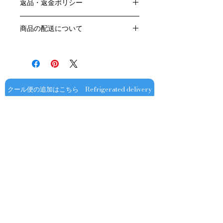
返品・返金ポリシー
原産国：フランス、ブルゴーニュ地方
生産者：ドメーヌ・フーリエ
お客様のご都合による返品・交換はお
アルコール度数：13％
商品の配送について
受けできません。
品種：ピノ・ノワール100％
販売業者および配送業者の過失による
送料・配送方法
容量：750ML
返品・交換については、
商品の送料・配送方法は下記のとおり
輸入元：豊通食料㈱
ご利用ガイドページの「返品交換につ
です
いて」を参照いただき
​¥20,000以上のご注文で1個口・1箱
商品到着後7日以内に当店までご連絡
（12本まで） 国内送料無料となりま
クール便の追加はこちら Refrigerated delivery
ください。
す（クール便が必要な方は別途請求と
なります）
​（例）13本ご注文の場合は1本分別途
送料が発生いたします
￥20,000ごとに1個口（12本）が送料
無料となりますのでご注文数をご確認
ください
​​配送業者：佐川急便㈱
​ワインはコンディションを保つため5
お問い合わせ
～9月はクール便での配送をお薦めし
ております​
オフィシャル
​OFFICIAL SNS
クール便発送をご希望の場合は、購入