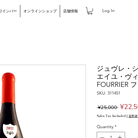
Log In
ワインバー
オンラインショップ
店舗情報
ジュヴレ・
エイユ・ヴィ
FOURRIER
SKU: 311451
Regul
¥22,
 ¥25,000 
Price
Sales Tax Included
|
送料表
Quantity
*