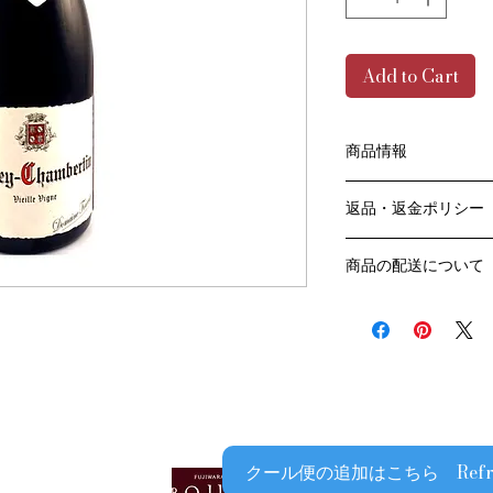
Add to Cart
商品情報
色：赤
返品・返金ポリシー
原産国：フランス、
生産者：ドメーヌ・
お客様のご都合によ
アルコール度数：13
商品の配送について
販売業者および配送
品種：ピノ・ノワール
ては、
送料・配送方法
容量：750ML
ご利用ガイドページ
商品の送料・配送方
輸入元：豊通食料㈱
だき
​¥20,000以上の
商品到着後7日以内
送料無料となります
なります）
​（例）13本ご注文
ます
￥20,000ごとに1
クール便の追加はこちら Refrigera
でご注文数をご確認