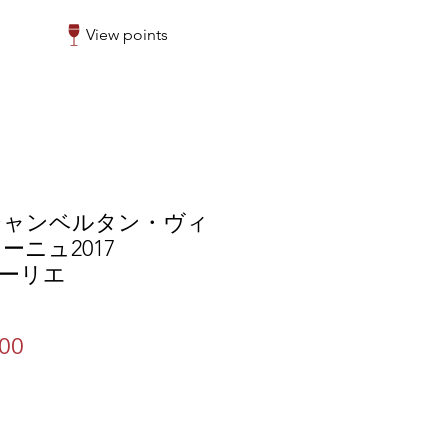
View points
シャンベルタン・ヴィ
ーニュ2017
 フーリエ
ar
Sale
500
Price