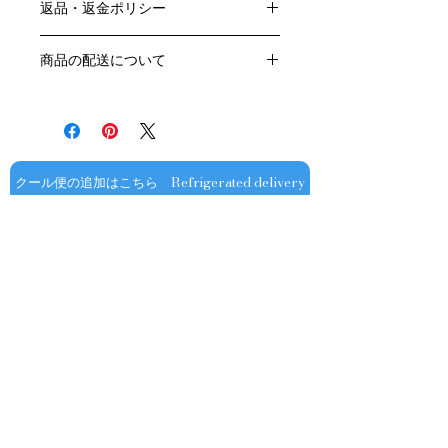
返品・返金ポリシー
原産国：フランス、ブルゴーニュ地方
生産者：フランソワ・ミエ
お客様のご都合による返品・交換はお
アルコール度数： ％
商品の配送について
受けできません。
品種：ピノ・ノワール100％
販売業者および配送業者の過失による
送料・配送方法
容量：750ML
返品・交換については、
商品の送料・配送方法は下記のとおり
輸入元：豊通食料㈱
ご利用ガイドページの「返品交換につ
です
いて」を参照いただき
​¥20,000以上のご注文で1個口・1箱
商品到着後7日以内に当店までご連絡
（12本まで） 国内送料無料となりま
クール便の追加はこちら Refrigerated delivery
ください。
す（クール便が必要な方は別途請求と
なります）
​（例）13本ご注文の場合は1本分別途
送料が発生いたします
￥20,000ごとに1個口（12本）が送料
無料となりますのでご注文数をご確認
ください
​​配送業者：佐川急便㈱
​ワインはコンディションを保つため5
お問い合わせ
～9月はクール便での配送をお薦めし
ております​
オフィシャル
​OFFICIAL SNS
クール便発送をご希望の場合は、購入