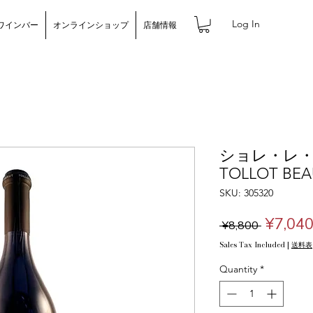
Log In
ワインバー
オンラインショップ
店舗情報
ショレ・レ・ボ
TOLLOT B
SKU: 305320
Regula
¥7,04
 ¥8,800 
Price
Sales Tax Included
|
送料表
Quantity
*