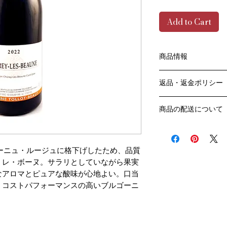
Add to Cart
商品情報
色：赤
返品・返金ポリシー
原産国：フランス、
生産者：トロ・ボー
お客様のご都合によ
アルコール度数：13.
商品の配送について
販売業者および配送
品種：ピノ・ノワール
ては、
送料・配送方法
容量：750ML
ご利用ガイドページ
商品の送料・配送方
輸入元：㈱ラック・
だき
​¥20,000以上の
ルゴーニュ・ルージュに格下げしたため、品質
商品到着後7日以内
送料無料となります
・レ・ボーヌ。サラリとしていながら果実
なります）
なアロマとピュアな酸味が心地よい。口当
​（例）13本ご注文
。コストパフォーマンスの高いブルゴーニ
ます
￥20,000ごとに1
でご注文数をご確認
​​配送業者：佐川急便