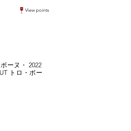
View points
ーヌ・ 2022
EAUT トロ・ボー
r
Sale
0
Price