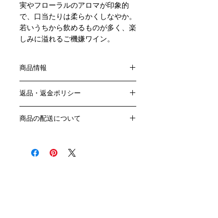
実やフローラルのアロマが印象的
で、口当たりは柔らかくしなやか。
若いうちから飲めるものが多く、楽
しみに溢れるご機嫌ワイン。
商品情報
色：赤
返品・返金ポリシー
原産国：フランス、ブルゴーニュ地方
生産者：ロッシュ・ド・べレンヌ
お客様のご都合による返品・交換はお
アルコール度数：13％
商品の配送について
受けできません。
品種：ピノ・ノワール100％
販売業者および配送業者の過失による
送料・配送方法
容量：750ML
返品・交換については、
商品の送料・配送方法は下記のとおり
輸入元：豊通食料㈱
ご利用ガイドページの「返品交換につ
です
いて」を参照いただき
​¥20,000以上のご注文で1個口・1箱
商品到着後7日以内に当店までご連絡
（12本まで） 国内送料無料となりま
クール便の追加はこちら Refrigerated delivery
ください。
す（クール便が必要な方は別途請求と
なります）
​（例）13本ご注文の場合は1本分別途
送料が発生いたします