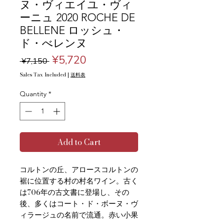
ヌ・ヴィエイユ・ヴィ
ーニュ 2020 ROCHE DE
BELLENE ロッシュ・
ド・べレンヌ
Regular
Sale
¥5,720
 ¥7,150 
Price
Price
Sales Tax Included
|
送料表
Quantity
*
Add to Cart
コルトンの丘、アロースコルトンの
裾に位置する村の村名ワイン。古く
は706年の古文書に登場し、その
後、多くはコート・ド・ボーヌ・ヴ
ィラージュの名前で流通。赤い小果