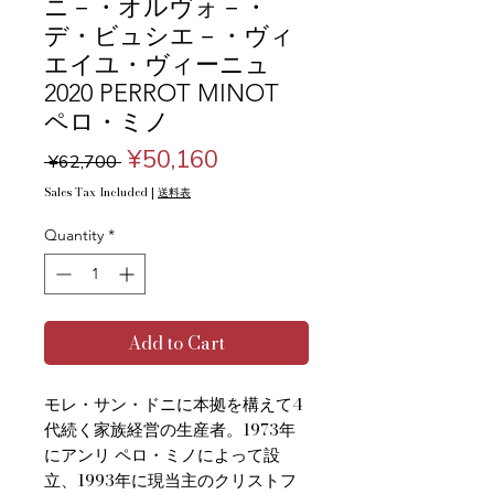
ニ－・オルヴォ－・
デ・ビュシエ－・ヴィ
エイユ・ヴィーニュ
2020 PERROT MINOT
ペロ・ミノ
Regular
Sale
¥50,160
 ¥62,700 
Price
Price
Sales Tax Included
|
送料表
Quantity
*
Add to Cart
モレ・サン・ドニに本拠を構えて4
代続く家族経営の生産者。1973年
にアンリ ペロ・ミノによって設
立、1993年に現当主のクリストフ