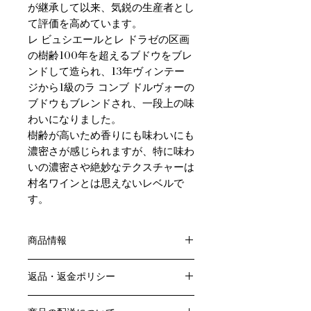
が継承して以来、気鋭の生産者とし
て評価を高めています。
レ ビュシエールとレ ドラゼの区画
の樹齢100年を超えるブドウをブレ
ンドして造られ、13年ヴィンテー
ジから1級のラ コンブ ドルヴォーの
ブドウもブレンドされ、一段上の味
わいになりました。
樹齢が高いため香りにも味わいにも
濃密さが感じられますが、特に味わ
いの濃密さや絶妙なテクスチャーは
村名ワインとは思えないレベルで
す。
商品情報
色：赤
返品・返金ポリシー
原産国：フランス、ブルゴーニュ地方
生産者：ペロ・ミノ
お客様のご都合による返品・交換はお
アルコール度数：14％