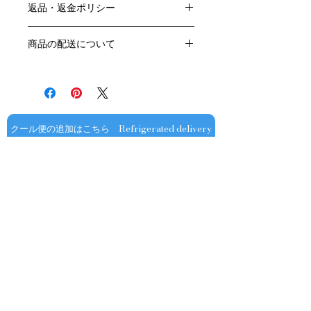
返品・返金ポリシー
原産国：フランス、ブルゴーニュ地方
生産者：ヴァンサン・ドーヴィサ
お客様のご都合による返品・交換はお
アルコール度数：％
商品の配送について
受けできません。
品種：シャルドネ100％
販売業者および配送業者の過失による
送料・配送方法
容量：750ML
返品・交換については、
商品の送料・配送方法は下記のとおり
輸入元：大榮産業㈱​​
ご利用ガイドページの「返品交換につ
です
いて」を参照いただき
​¥20,000以上のご注文で1個口・1箱
商品到着後7日以内に当店までご連絡
（12本まで） 国内送料無料となりま
クール便の追加はこちら Refrigerated delivery
ください。
す（クール便が必要な方は別途請求と
なります）
​（例）13本ご注文の場合は1本分別途
送料が発生いたします
￥20,000ごとに1個口（12本）が送料
無料となりますのでご注文数をご確認
ください
​​配送業者：佐川急便㈱
​ワインはコンディションを保つため5
お問い合わせ
～9月はクール便での配送をお薦めし
ております​
オフィシャル
​OFFICIAL SNS
クール便発送をご希望の場合は、購入