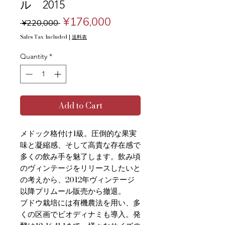
ル 2015
Regular
Sale
¥176,000
 ¥220,000 
Price
Price
Sales Tax Included
|
送料表
Quantity
*
Add to Cart
メドック格付け1級。圧倒的な果実
味と凝縮感、そして高貴な存在感で
多くの飲み手を魅了します。飲み頃
のヴィンテージをリリースしたいと
の考えから、2012年ヴィンテージ
以降プリムール販売から撤退。
ブドウ栽培には有機農法を用い、多
くの区画でビオディナミも導入。発