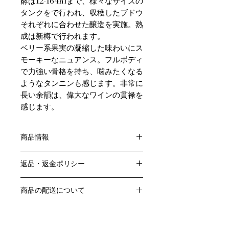
酵は12-164hlまで、様々なサイズの
タンクをで行われ、収穫したブドウ
それぞれに合わせた醸造を実施。熟
成は新樽で行われます。
ベリー系果実の凝縮した味わいにス
モーキーなニュアンス。フルボディ
で力強い骨格を持ち、噛みたくなる
ようなタンニンも感じます。非常に
長い余韻は、偉大なワインの貫禄を
感じます。
商品情報
色：赤
返品・返金ポリシー
原産国：フランス・ボルドー地方
生産者：CH-ラトゥール
お客様のご都合による返品・交換はお
アルコール度数：15％未満
商品の配送について
受けできません。
品種：カベルネ・ソーヴィニヨン / カ
販売業者および配送業者の過失による
送料・配送方法
ベルネフラン / メルロー
返品・交換については、
商品の送料・配送方法は下記のとおり
容量：750ML
ご利用ガイドページの「返品交換につ