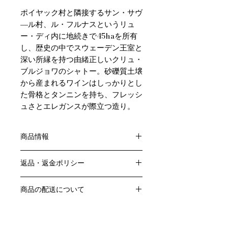
ポイヤック村と隣接するサン・サヴ
―ル村、ル・フルナスというリュ
ー・ディ内に地続きで45haを所有
し、歴史の中でスウェーデン王室と
深い所縁を持つ由緒正しいクリュ・
ブルジョワのシャトー。砂礫質土壌
から産まれるワインはしっかりとし
た骨格とタンニンを持ち、フレッシ
ュさとエレガンスが際立つ造り。
商品情報
色：赤
返品・返金ポリシー
原産国：フランス、ボルドー地方、メ
ドック地区
お客様のご都合による返品・交換はお
アペラシオン：AOPオーメドック
商品の配送について
受けできません。
アルコール度数：13％
販売業者および配送業者の過失による
送料・配送方法
品種：メルロー56％/カベルネ・ソー
返品・交換については、
商品の送料・配送方法は下記のとおり
ヴィニヨン43％/プティ・ヴェルド1％
ご利用ガイドページの「返品交換につ