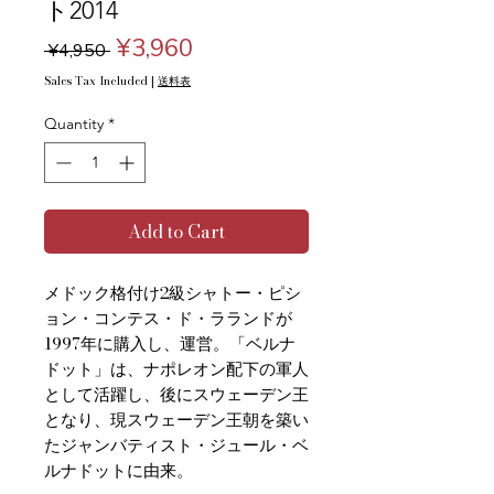
ト2014
Regular
Sale
¥3,960
 ¥4,950 
Price
Price
Sales Tax Included
|
送料表
Quantity
*
Add to Cart
メドック格付け2級シャトー・ピシ
ョン・コンテス・ド・ラランドが
1997年に購入し、運営。「ベルナ
ドット」は、ナポレオン配下の軍人
として活躍し、後にスウェーデン王
となり、現スウェーデン王朝を築い
たジャンバティスト・ジュール・ベ
ルナドットに由来。