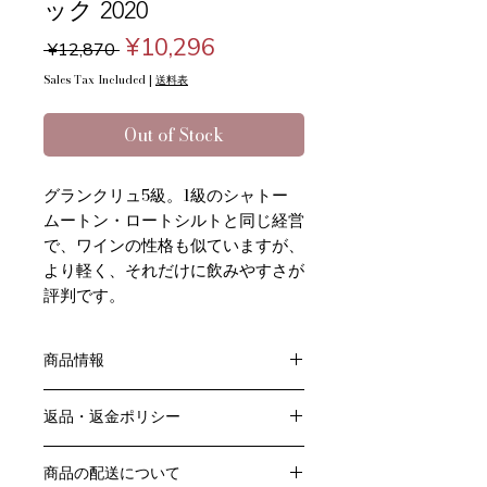
ック 2020
Regular
Sale
¥10,296
 ¥12,870 
Price
Price
Sales Tax Included
|
送料表
Out of Stock
グランクリュ5級。1級のシャトー
ムートン・ロートシルトと同じ経営
で、ワインの性格も似ていますが、
より軽く、それだけに飲みやすさが
評判です。
商品情報
色：赤
返品・返金ポリシー
原産国：フランス、ボルドー地方、メ
ドック地区
お客様のご都合による返品・交換はお
アペラシオン：AOPポイヤック
商品の配送について
受けできません。