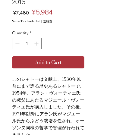
2015
Regular
Sale
¥5,984
 ¥7,480 
Price
Price
Sales Tax Included
|
送料表
Quantity
*
Add to Cart
このシャトーは文献上、1530年以
前にまで遡る歴史あるシャトーで、
1954年、アラン・ヴォーティエ氏
の叔父にあたるマジエール・ヴォー
ティエ氏が購入しました。その後、
1971年以降にアラン氏がマジエー
ル氏からぶどう栽培を任され、オー
ゾンヌ同様の哲学で管理が行われて
きました。