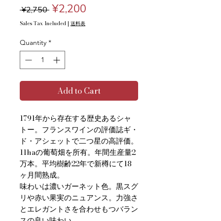
Regular
Sale
¥2,200
 ¥2,750 
Price
Price
Sales Tax Included
|
送料表
Quantity
*
Add to Cart
1791年から存在する歴史あるシャ
トー。フランスワインの評価誌ギ・
ド・アシェットで二つ星の高評価。
11haの葡萄畑を所有。年間生産量2
万本。平均樹齢22年で新樽にて18
ヶ月間熟成。
味わいは濃いガーネット色。黒スグ
リや赤い果実のニュアンス。力強さ
とエレガントさを合わせもつバラン
スの良い味わい。