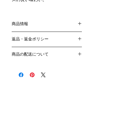
商品情報
色：赤
返品・返金ポリシー
原産国：フランス・ボルドー地方
生産者：シャトー・ガロ
お客様のご都合による返品・交換はお
アルコール度数：12.5％
商品の配送について
受けできません。
品種：メルロー65％ カベルネソーヴ
販売業者および配送業者の過失による
送料・配送方法
ィニヨン30％ カベルネフラン5％
返品・交換については、
商品の送料・配送方法は下記のとおり
容量：750ML
ご利用ガイドページの「返品交換につ
です
輸入元：ワインハウスブウション
いて」を参照いただき
​¥20,000以上のご注文で1個口・1箱
商品到着後7日以内に当店までご連絡
（12本まで） 国内送料無料となりま
クール便の追加はこちら Refrigerated delivery
ください。
す（クール便が必要な方は別途請求と
なります）
​（例）13本ご注文の場合は1本分別途
送料が発生いたします
￥20,000ごとに1個口（12本）が送料
無料となりますのでご注文数をご確認