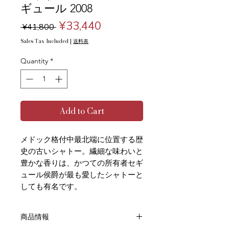
ギュール 2008
Regular
Sale
¥33,440
 ¥41,800 
Price
Price
Sales Tax Included
|
送料表
Quantity
*
Add to Cart
メドック格付中最北端に位置する歴
史の古いシャトー。繊細な味わいと
豊かな香りは、かつての所有者セギ
ュール侯爵が最も愛したシャトーと
しても有名です。
商品情報