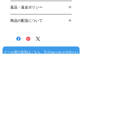
色：赤
返品・返金ポリシー
原産国：フランス、ボルドー地方、メ
ドック地区
お客様のご都合による返品・交換はお
アペラシオン：AOPサンテステフ
商品の配送について
受けできません。
生産者名：シャトー・カロン・セギュ
販売業者および配送業者の過失による
送料・配送方法
ール
返品・交換については、
商品の送料・配送方法は下記のとおり
格付け：
ご利用ガイドページの「返品交換につ
です
アルコール度数：13.5％
いて」を参照いただき
​¥20,000以上のご注文で1個口・1箱
品種：
商品到着後7日以内に当店までご連絡
（12本まで） 国内送料無料となりま
容量：750ML
クール便の追加はこちら Refrigerated delivery
ください。
す（クール便が必要な方は別途請求と
輸入元：㈱モトックス
なります）
​（例）13本ご注文の場合は1本分別途
送料が発生いたします
￥20,000ごとに1個口（12本）が送料
無料となりますのでご注文数をご確認
ください
​​配送業者：佐川急便㈱
​ワインはコンディションを保つため5
お問い合わせ
～9月はクール便での配送をお薦めし
ております​
オフィシャル