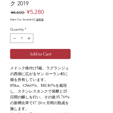
ク 2019
Regular
Sale
¥5,280
 ¥6,600 
Price
Price
Sales Tax Included
|
送料表
Quantity
*
Add to Cart
メドック格付け5級。ラグランジュ
の西側に広がるサン ローラン村に
畑を所有しています。
85ha、CS60%、ME40%を栽培
し、ステンレスタンクで発酵と25
日間の醸しを行い、その後35-70%
の新樽比率で17-20ヶ月間の熟成を
施します。