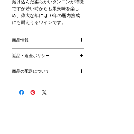
溶け込んだ柔らかいタンニンが特徴
ですが若い時からも果実味を楽し
め、偉大な年には10年の瓶内熟成
にも耐えうるワインです。
商品情報
色：赤
返品・返金ポリシー
原産国：フランス、ボルドー地方
アペラシオン：AOPメドック
お客様のご都合による返品・交換はお
生産者名：シャトー カマンサック
商品の配送について
受けできません。
アルコール度数：13.5％
販売業者および配送業者の過失による
送料・配送方法
品種：カベルネ ソーヴィニヨン 55%
返品・交換については、
商品の送料・配送方法は下記のとおり
/ メルロ 45%
ご利用ガイドページの「返品交換につ
です
容量：750ML
いて」を参照いただき
​¥20,000以上のご注文で1個口・1箱
輸入元：㈱ファインズ
商品到着後7日以内に当店までご連絡
（12本まで） 国内送料無料となりま
クール便の追加はこちら Refrigerated delivery
ください。
す（クール便が必要な方は別途請求と
なります）
​（例）13本ご注文の場合は1本分別途
送料が発生いたします