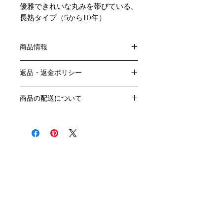
優雅できれいな丸みを帯びている。
長熟タイプ（5から10年）
商品情報
色：白
返品・返金ポリシー
原産国：フランス、ブルゴーニュ地方
生産者：ヴァンサン・エ・ソフィー・
お客様のご都合による返品・交換はお
モレ
商品の配送について
受けできません。
アルコール度数：13.5％
販売業者および配送業者の過失による
送料・配送方法
品種：シャルドネ100％
返品・交換については、
商品の送料・配送方法は下記のとおり
容量：750ML
ご利用ガイドページの「返品交換につ
です
輸入元：㈱ラック・コーポレーション
いて」を参照いただき
​¥20,000以上のご注文で1個口・1箱
商品到着後7日以内に当店までご連絡
（12本まで） 国内送料無料となりま
クール便の追加はこちら Refrigerated delivery
ください。
す（クール便が必要な方は別途請求と
なります）
​（例）13本ご注文の場合は1本分別途
送料が発生いたします
￥20,000ごとに1個口（12本）が送料
無料となりますのでご注文数をご確認