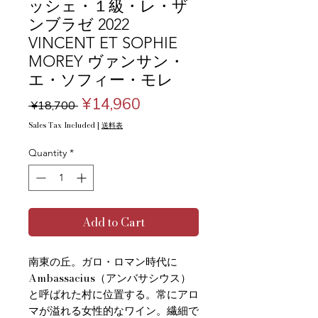
ッシェ・１級・レ・ザ
ンブラゼ 2022
VINCENT ET SOPHIE
MOREY ヴァンサン・
エ・ソフィー・モレ
Regular
Sale
¥14,960
 ¥18,700 
Price
Price
Sales Tax Included
|
送料表
Quantity
*
Add to Cart
南東の丘。ガロ・ロマン時代に
Ambassacius（アンバサシウス）
と呼ばれた村に位置する。常にアロ
マが溢れる女性的なワイン。繊細で