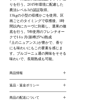
りを行う。2015年環境に配慮した
農法レベル3の認証取得。
13kgの小型の収穫かごを使用。区
画ごとのタイミングで収穫後、1時
間以内にカーヴに到着し、選果の徹
底を行う。5年使用のフレンチオー
クで14ヶ月(新樽25%)熟成
｢土のニュアンス｣が豊かで、香り
にも味わいにもこの要素を感じま
す。ブルゴーニュ通の興味をそそる
味わいで、長期熟成も可能。
商品情報
色：赤
返品・返金ポリシー
原産国：フランス、ブルゴーニュ地方
生産者：ブシャール ペール エ フィス
お客様のご都合による返品・交換はお
生産地区：サヴィニー・レ・ボーヌ
商品の配送について
受けできません。
格付け：
販売業者および配送業者の過失による