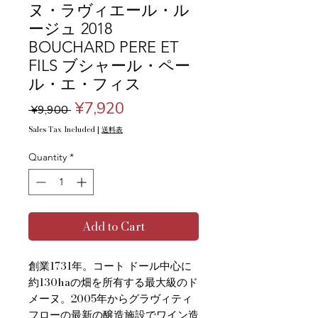
ヌ・ラヴィエール・ル
ージュ 2018
BOUCHARD PERE ET
FILS ブシャール・ペー
ル・エ・フィス
Regular
Sale
¥7,920
 ¥9,900 
Price
Price
Sales Tax Included
|
送料表
Quantity
*
Add to Cart
創業1731年。コート ドール中心に
約130haの畑を所有する最大級のド
メーヌ。2005年からグラヴィティ
フローの最新の醸造施設でワイン造