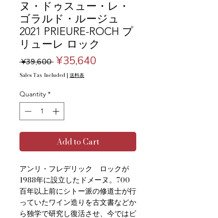
ヌ・ドゥスュー・レ・
ゴラルド・ルージュ
2021 PRIEURE-ROCH プ
リューレ ロック
Regular
Sale
¥35,640
 ¥39,600 
Price
Price
Sales Tax Included
|
送料表
Quantity
*
Add to Cart
アンリ・フレデリック ロックが
1988年に設立したドメーヌ。700
百年以上前にシトー派の修道士が行
っていたワイン造りを古文書などか
ら独学で研究し復活させ、今ではビ