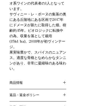
オ系ワインの代表者の1人となって
います。
サヴィニー・レ・ボーヌの集落の奥
にある丘陵地にある区画で2017年
にドメーヌが新たに取得した畑。樹
齢約45年。ビオロジックに転換中
の為、収量を落として栽培
(15hl/ha)。2018年が初ヴィンテー
ジ。
果実味豊かで、スパイスのニュアン
ス。適度な骨格となめらかなタンニ
ンがあり、非常に凝縮味のある味わ
い。
商品情報
色：赤
返品・返金ポリシー
原産国：フランス、ブルゴーニュ地方
生産者：ドメーヌ プリューレ ロック
お客様のご都合による返品・交換はお