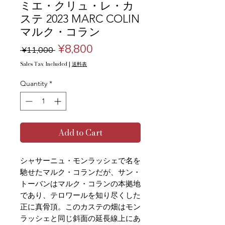
ミエ・クリュ・レ・カ
ステ 2023 MARC COLIN
マルク・コラン
Regular
Sale
¥8,800
 ¥11,000 
Price
Price
Sales Tax Included
|
送料表
Quantity
*
Add to Cart
シャサーニュ・モンラッシェで名を
馳せたマルク・コランだが、サン・
トーバンはマルク・コランの本拠地
であり、テロワールを知り尽くした
正に真骨頂。このカステの畑はモン
ラッシェと同じ斜面の延長線上にあ