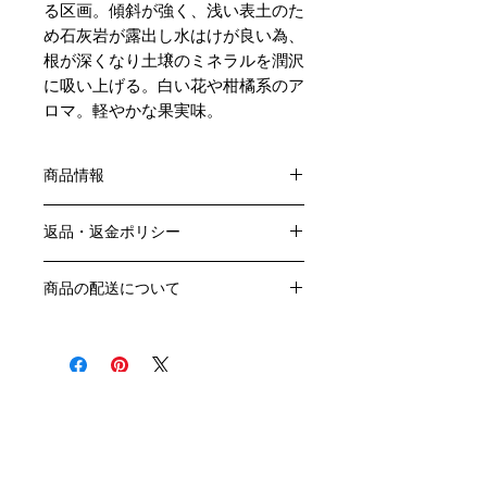
る区画。傾斜が強く、浅い表土のた
め石灰岩が露出し水はけが良い為、
根が深くなり土壌のミネラルを潤沢
に吸い上げる。白い花や柑橘系のア
ロマ。軽やかな果実味。
商品情報
色：白
返品・返金ポリシー
原産国：フランス、ブルゴーニュ地方
生産者：マルク・コラン
お客様のご都合による返品・交換はお
アルコール度数：13％
商品の配送について
受けできません。
品種：シャルドネ100％
販売業者および配送業者の過失による
送料・配送方法
容量：750ML
返品・交換については、
商品の送料・配送方法は下記のとおり
輸入元：㈱ラック・コーポレーション
ご利用ガイドページの「返品交換につ
です
いて」を参照いただき
​¥20,000以上のご注文で1個口・1箱
商品到着後7日以内に当店までご連絡
（12本まで） 国内送料無料となりま
クール便の追加はこちら Refrigerated delivery
ください。
す（クール便が必要な方は別途請求と
なります）