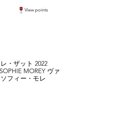
View points
・ザット 2022
 SOPHIE MOREY ヴァ
・ソフィー・モレ
r
Sale
0
Price