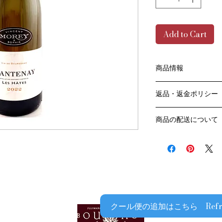
Add to Cart
商品情報
色：白
返品・返金ポリシー
原産国：フランス、
生産者：ヴァンサン
お客様のご都合によ
アルコール度数：13
商品の配送について
販売業者および配送
品種：シャルドネ10
ては、
送料・配送方法
容量：750ML
ご利用ガイドページ
商品の送料・配送方
輸入元：㈱ラック・
だき
​¥20,000以上の
商品到着後7日以内
送料無料となります
なります）
​（例）13本ご注文
ます
クール便の追加はこちら Refrigera
￥20,000ごとに1
でご注文数をご確認