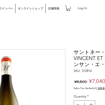
Log In
ワインバー
オンラインショップ
店舗情報
サントネー・レ
VINCENT ET
ンサン・エ
SKU: 312814
Regula
¥7,04
 ¥8,800 
Price
Sales Tax Included
|
送料表
Quantity
*