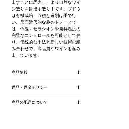
出すことに尽力し、より自然なワイ
ン造りを目指す造り手です。ブドウ
は有機栽培。収穫と選別は手で行
い、反面近代的な趣のドメーヌで
は、低温マセラシオンや発酵温度の
完璧なコントロールを可能としてお
り、伝統的な手法と新しい技術の組
み合わせで、高品質なワインを産み
出しています。
商品情報
色：赤
返品・返金ポリシー
原産国：フランス、ブルゴーニュ地方
生産者：ロジェ・べラン
お客様のご都合による返品・交換はお
アルコール度数：13％
商品の配送について
受けできません。
品種：ピノ・ノワール100％
販売業者および配送業者の過失による
送料・配送方法
容量：750ML
返品・交換については、
商品の送料・配送方法は下記のとおり
輸入元：大榮産業 ㈱
ご利用ガイドページの「返品交換につ
です
いて」を参照いただき