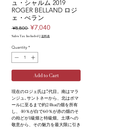
ュ・シャルム 2019
ROGER BELLAND ロジ
ェ・べラン
Regular
Sale
¥7,040
 ¥8,800 
Price
Price
Sales Tax Included
|
送料表
Quantity
*
Add to Cart
現在のロジェ氏は7代目。南はマラ
ンジュ､サントネーから、北はポマ
ールに至るまで約24haの畑を所有
し、40％が白で60％が赤の畑のそ
の殆どが1級畑と特級畑。土壌への
敬意から、その魅力を最大限に引き