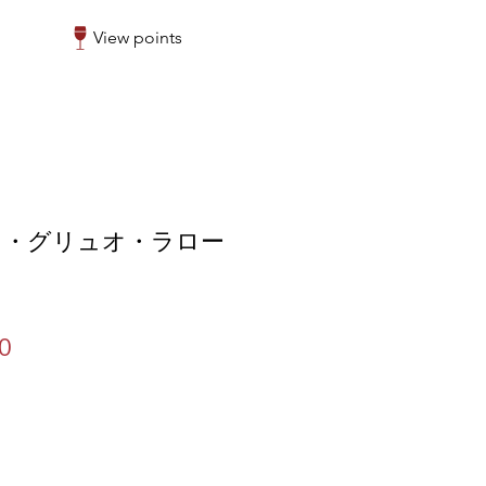
View points
ド・グリュオ・ラロー
ar
Sale
0
Price