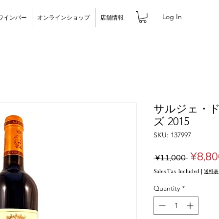
Log In
ワインバー
オンラインショップ
店舗情報
サルジェ・
ズ 2015
SKU: 137997
Regul
¥8,80
 ¥11,000 
Price
Sales Tax Included
|
送料表
Quantity
*