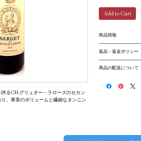
Add to Cart
商品情報
色：赤
返品・返金ポリシー
原産国：フランス、
アペラシオン：AOP
お客様のご都合によ
生産者名：シャトー
商品の配送について
販売業者および配送
アルコール度数：13.
ては、
送料・配送方法
品種：カベルネ・ソー
ご利用ガイドページ
商品の送料・配送方
ネ・フラン/プティ
だき
誇るCH.グリュオー・ラローズのセカン
​¥20,000以上の
容量：750ML
商品到着後7日以内
送料無料となります
おり、果実のボリュームと繊細なタンニン
輸入元：㈱サッポロ
なります）
​（例）13本ご注文
ます
￥20,000ごとに1
でご注文数をご確認
​​配送業者：佐川急便