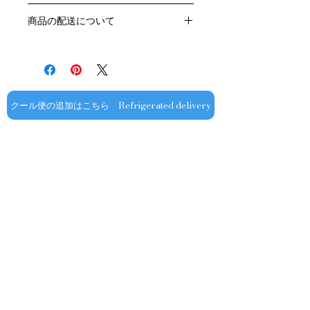
生産者：フェヴレ
お客様のご都合による返品・交換はお
アルコール度数：13％
商品の配送について
受けできません。
品種：シャルドネ100％
販売業者および配送業者の過失による
送料・配送方法
容量：750ML
返品・交換については、
商品の送料・配送方法は下記のとおり
輸入元：㈱ラック・コーポレーション
ご利用ガイドページの「返品交換につ
です
いて」を参照いただき
​¥20,000以上のご注文で1個口・1箱
商品到着後7日以内に当店までご連絡
（12本まで） 国内送料無料となりま
クール便の追加はこちら Refrigerated delivery
ください。
す（クール便が必要な方は別途請求と
なります）
​（例）13本ご注文の場合は1本分別途
送料が発生いたします
￥20,000ごとに1個口（12本）が送料
無料となりますのでご注文数をご確認
ください
​​配送業者：佐川急便㈱
​ワインはコンディションを保つため5
お問い合わせ
～9月はクール便での配送をお薦めし
ております​
オフィシャル
​OFFICIAL SNS
クール便発送をご希望の場合は、購入
金額に関わらず商品と合わせて
ショップ専用
クール便￥330（税込み）を追加する