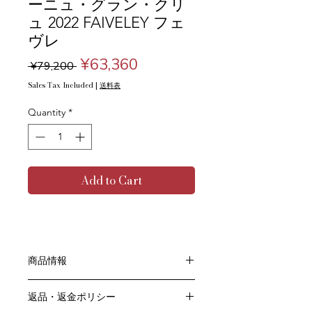
ーニュ・グラン・クリ
ュ 2022 FAIVELEY フェ
ヴレ
Regular
Sale
¥63,360
 ¥79,200 
Price
Price
Sales Tax Included
|
送料表
Quantity
*
Add to Cart
商品情報
色：白
返品・返金ポリシー
原産国：フランス、ブルゴーニュ地方