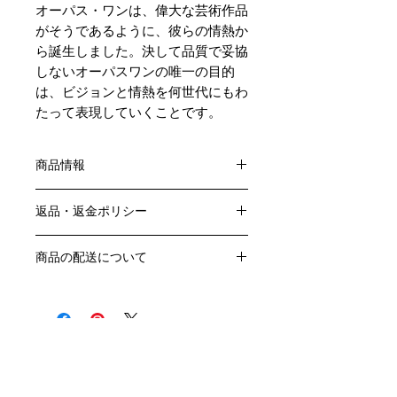
オーパス・ワンは、偉大な芸術作品
がそうであるように、彼らの情熱か
ら誕生しました。決して品質で妥協
しないオーパスワンの唯一の目的
は、ビジョンと情熱を何世代にもわ
たって表現していくことです。
商品情報
色：赤
返品・返金ポリシー
原産国：アメリカ/カリフォルニア/ナ
パヴァレー/オークヴィル
お客様のご都合による返品・交換はお
生産者名：フィリップ・ド・ロートシ
商品の配送について
受けできません。
ルト&ロバート・モンダヴィ
販売業者および配送業者の過失による
送料・配送方法
アルコール度数：15％
返品・交換については、
商品の送料・配送方法は下記のとおり
品種：カベルネソーヴィニヨン79％、
ご利用ガイドページの「返品交換につ
です
カベルネフラン7％、プティヴェルド
いて」を参照いただき
​¥20,000以上のご注文で1個口・1箱
6％、メルロー6％、マルベック2％
商品到着後7日以内に当店までご連絡
（12本まで） 国内送料無料となりま
容量：750ML
クール便の追加はこちら Refrigerated delivery
ください。
す（クール便が必要な方は別途請求と