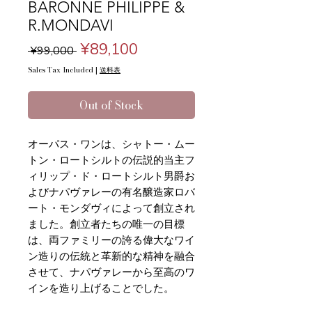
BARONNE PHILIPPE &
R.MONDAVI
Regular
Sale
¥89,100
 ¥99,000 
Price
Price
Sales Tax Included
|
送料表
Out of Stock
オーパス・ワンは、シャトー・ムー
トン・ロートシルトの伝説的当主フ
ィリップ・ド・ロートシルト男爵お
よびナパヴァレーの有名醸造家ロバ
ート・モンダヴィによって創立され
ました。創立者たちの唯一の目標
は、両ファミリーの誇る偉大なワイ
ン造りの伝統と革新的な精神を融合
させて、ナパヴァレーから至高のワ
インを造り上げることでした。