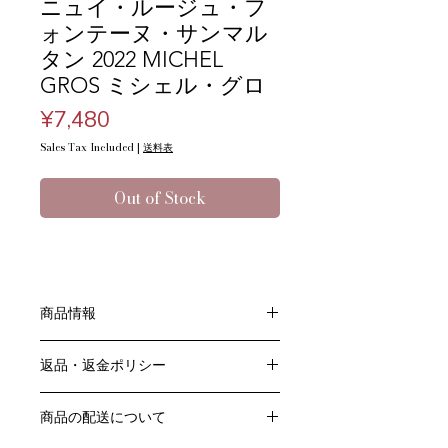
ニュイ・ルージュ・フ
ォンテーヌ・サンマル
タン 2022 MICHEL
GROS ミシェル・グロ
Price
¥7,480
Sales Tax Included
|
送料表
Out of Stock
商品情報
色：赤
返品・返金ポリシー
原産国：フランス、ブルゴーニュ地方
生産者：ミシェル・グロ
お客様のご都合による返品・交換はお
アルコール度数：13％
商品の配送について
受けできません。
品種：ピノ・ノワール100％
販売業者および配送業者の過失による