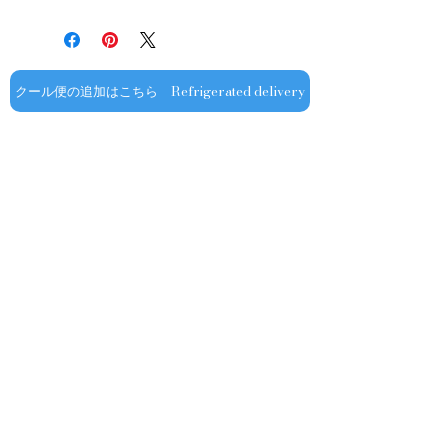
送料・配送方法
容量：750ML
返品・交換については、
商品の送料・配送方法は下記のとおり
輸入元：豊通食料㈱
ご利用ガイドページの「返品交換につ
です
いて」を参照いただき
​¥20,000以上のご注文で1個口・1箱
商品到着後7日以内に当店までご連絡
（12本まで） 国内送料無料となりま
クール便の追加はこちら Refrigerated delivery
ください。
す（クール便が必要な方は別途請求と
なります）
​（例）13本ご注文の場合は1本分別途
送料が発生いたします
￥20,000ごとに1個口（12本）が送料
無料となりますのでご注文数をご確認
ください
​​配送業者：佐川急便㈱
​ワインはコンディションを保つため5
お問い合わせ
～9月はクール便での配送をお薦めし
ております​
オフィシャル
​OFFICIAL SNS
クール便発送をご希望の場合は、購入
金額に関わらず商品と合わせて
ショップ専用
クール便￥330（税込み）を追加する
ようお願いいたします
​​上記以外の期間でも配送中の温度変化
▶会社概要
▶ご利用ガイド
▶プライバシーポリシー
によるワインの液漏れを防ぐ為、気温