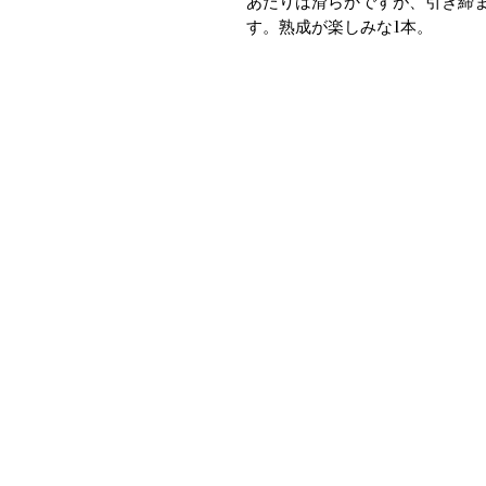
あたりは滑らかですが、引き締
す。熟成が楽しみな1本。
​O
▶会社概