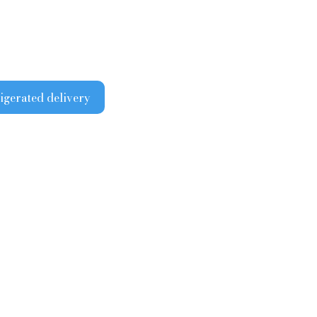
㈱
ョンを保つため5～9月はクール便で
ります​
望の場合は、購入金額に関わらず商
込み）を追加するようお願いいたし
ted delivery
も配送中の温度変化によるワインの液
の高くなる時期はクール便のご利用
す
なられない場合の液漏れ事故や品質
商品の返品は一切応じかねますので
ませ
のお客様につきましてもクール便の
します。 ワインを最良の状態でお届
、何卒ご理解いただきますようお願
▶求人情報