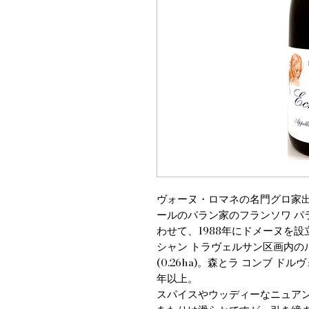
ヴォーヌ・ロマネの名門グロ家出
ールのパラン家のフランソワ パ
わせて、1988年にドメーヌを
シャン トラヴェルサン区画内の
(0.26ha)。森とラ コンブ 
年以上。
スパイスやウッディーなニュア