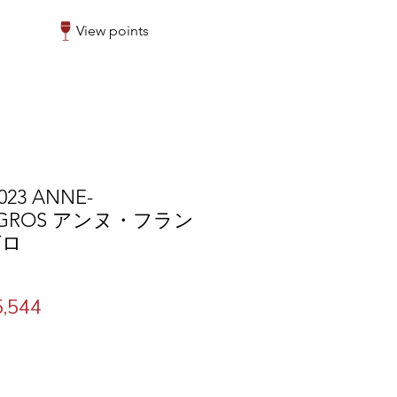
View points
23 ANNE-
E GROS アンヌ・フラン
グロ
lar
Sale
,544
Price