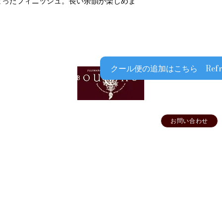
まったフィニッシュ。長い余韻が楽しめま
​​配送業者：佐川急便
​ワインはコンディシ
の配送をお薦めしてお
クール便発送をご希
品と合わせて
クール便￥330（税
クール便の追加はこちら Refrigera
ます
​​上記以外の期間で
漏れを防ぐ為、気温
をお薦めしておりま
クール便をご利用に
お問い合わせ
FFICIAL SNS
劣化等による補償、
オフィシャル
予めご了承ください
高級ワインをご購入
ショップ専用
ご利用をお薦めいた
けするためですので
い申し上げます
要
▶ご利用ガイド
▶プライバシーポリシー
▶特定商取引法に基づく表示
©Wine House BOUCHON All Rights Reserved.