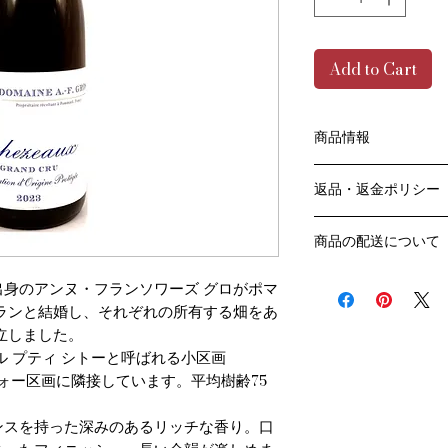
Add to Cart
商品情報
色：赤
返品・返金ポリシー
原産国：フランス、
生産者：アンヌ・フ
お客様のご都合によ
アルコール度数：15.
商品の配送について
販売業者および配送
品種：ピノ・ノワール
ては、
送料・配送方法
容量：750ML
身のアンヌ・フランソワーズ グロがポマ
ご利用ガイドページ
商品の送料・配送方
輸入元：㈱ファイン
だき
ランと結婚し、それぞれの所有する畑をあ
​¥20,000以上の
商品到着後7日以内
設立しました。
送料無料となります
ル プティ シトーと呼ばれる小区画
なります）
ドルヴォー区画に隣接しています。平均樹齢75
​（例）13本ご注文
ます
￥20,000ごとに1
ンスを持った深みのあるリッチな香り。口
でご注文数をご確認