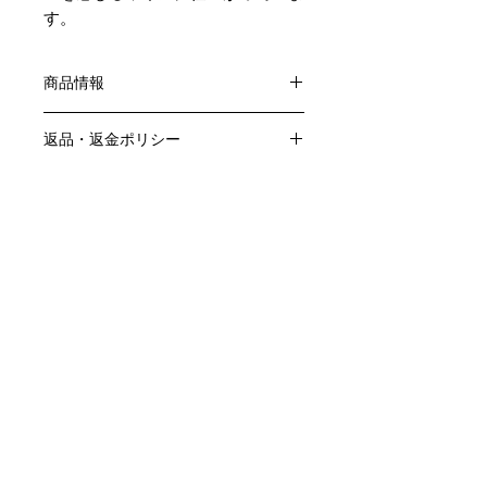
す。
商品情報
色：赤
返品・返金ポリシー
原産国：フランス、ブルゴーニュ地方
生産者：グロ・フレール・エ・スール
お客様のご都合による返品・交換はお
アルコール度数：13.5％
商品の配送について
受けできません。
品種：ピノ・ノワール100％
販売業者および配送業者の過失による
送料・配送方法
容量：750ML
返品・交換については、
商品の送料・配送方法は下記のとおり
輸入元：豊通食料㈱
ご利用ガイドページの「返品交換につ
です
いて」を参照いただき
​¥20,000以上のご注文で1個口・1箱
商品到着後7日以内に当店までご連絡
（12本まで） 国内送料無料となりま
クール便の追加はこちら Refrigerated delivery
ください。
す（クール便が必要な方は別途請求と
なります）
​（例）13本ご注文の場合は1本分別途
送料が発生いたします
￥20,000ごとに1個口（12本）が送料
無料となりますのでご注文数をご確認
ください