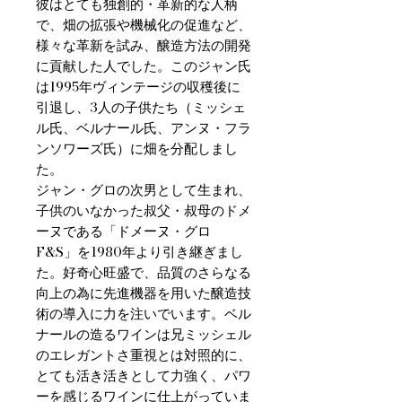
彼はとても独創的・革新的な人柄
で、畑の拡張や機械化の促進など、
様々な革新を試み、醸造方法の開発
に貢献した人でした。このジャン氏
は1995年ヴィンテージの収穫後に
引退し、3人の子供たち（ミッシェ
ル氏、ベルナール氏、アンヌ・フラ
ンソワーズ氏）に畑を分配しまし
た。
ジャン・グロの次男として生まれ、
子供のいなかった叔父・叔母のドメ
ーヌである「ドメーヌ・グロ
F&S」を1980年より引き継ぎまし
た。好奇心旺盛で、品質のさらなる
向上の為に先進機器を用いた醸造技
術の導入に力を注いでいます。ベル
ナールの造るワインは兄ミッシェル
のエレガントさ重視とは対照的に、
とても活き活きとして力強く、パワ
ーを感じるワインに仕上がっていま