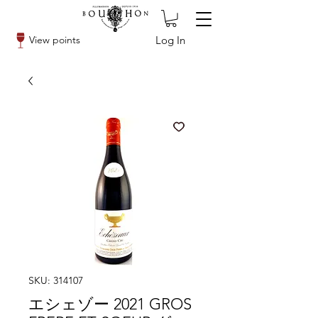
Log In
View points
SKU: 314107
エシェゾー 2021 GROS