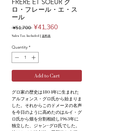
FRERE ET SOEUR グ
ロ・フレール・エ・ス
ール
Regular
Sale
¥41,360
 ¥51,700 
Price
Price
Sales Tax Included
|
送料表
Quantity
*
Add to Cart
グロ家の歴史は1804年に生まれた
アルフォンス・グロ氏から始まりま
した。それからこのドメーヌの名声
を今日のように高めたのはルイ・グ
ロ氏から畑を分割相続し1963年に
独立した、ジャン･グロ氏でした。