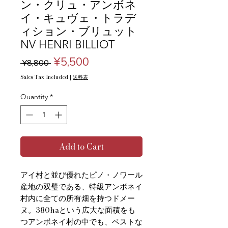
ン・クリュ・アンボネ
イ・キュヴェ・トラデ
ィション・ブリュット
NV HENRI BILLIOT
Regular
Sale
¥5,500
 ¥8,800 
Price
Price
Sales Tax Included
|
送料表
Quantity
*
Add to Cart
アイ村と並び優れたピノ・ノワール
産地の双璧である、特級アンボネイ
村内に全ての所有畑を持つドメー
ヌ。380haという広大な面積をも
つアンボネイ村の中でも、ベストな