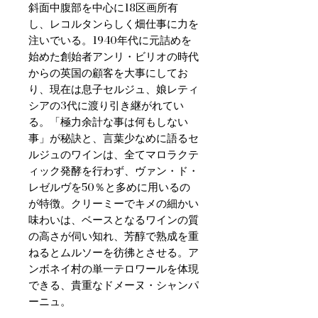
斜面中腹部を中心に18区画所有
し、レコルタンらしく畑仕事に力を
注いでいる。1940年代に元詰めを
始めた創始者アンリ・ビリオの時代
からの英国の顧客を大事にしてお
り、現在は息子セルジュ、娘レティ
シアの3代に渡り引き継がれてい
る。「極力余計な事は何もしない
事」が秘訣と、言葉少なめに語るセ
ルジュのワインは、全てマロラクテ
ィック発酵を行わず、ヴァン・ド・
レゼルヴを50％と多めに用いるの
が特徴。クリーミーでキメの細かい
味わいは、ベースとなるワインの質
の高さが伺い知れ、芳醇で熟成を重
ねるとムルソーを彷彿とさせる。ア
ンボネイ村の単一テロワールを体現
できる、貴重なドメーヌ・シャンパ
ーニュ。