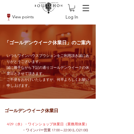
Log In
View points
「ゴールデンウイーク休業日」のご案内
いつもワインハウスブウションをご利用頂き誠にあ
りがとうございます。
誠に勝手ながら下記の通りゴールデンウイークの休
業日とさせて頂きます。
ご不便をおかけいたしますが、何卒よろしくお願い
申し上げます。
ゴールデンウイーク休業日
4/29（水）・ワインショップ休業日（業務用休業）
・ワインバー営業 17:
00～22:00 (L.O21:00)