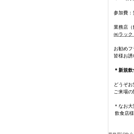
参加費：
業務店（
㈱ラック
お勧めフ
皆様お誘
＊新規飲
どうぞお
​ご来場
＊なお大
 飲食店