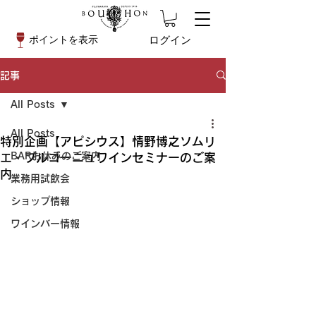
ログイン
ポイントを表示
記事
All Posts
All Posts
特別企画【アピシウス】情野博之ソムリ
BARお休みのご案内
エ・ブルゴーニュワインセミナーのご案
内
業務用試飲会
ショップ情報
ワインバー情報