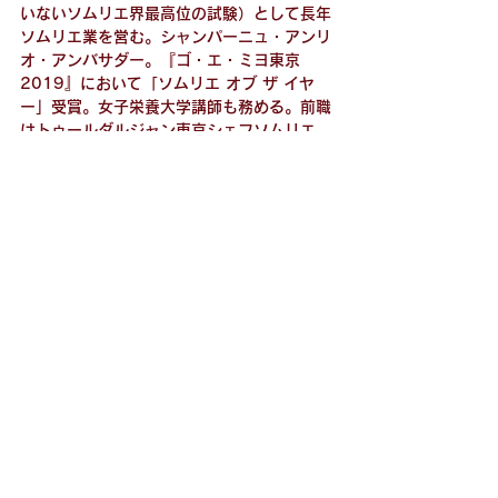
いないソムリエ界最高位の試験）として長年
ソムリエ業を営む。シャンパーニュ・アンリ
オ・アンバサダー。『ゴ・エ・ミヨ東京
2019』において「ソムリエ オブ ザ イヤ
ー」受賞。女子栄養大学講師も務める。前職
はトゥールダルジャン東京シェフソムリエ。
「アピシウス」公式ホームページは
こちら
ショップ情報
すべて表示
最新記事