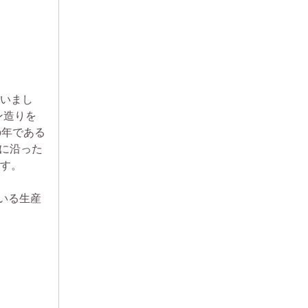
ていまし
ン造りを
の年である
ルに沿った
ます。
いる生産