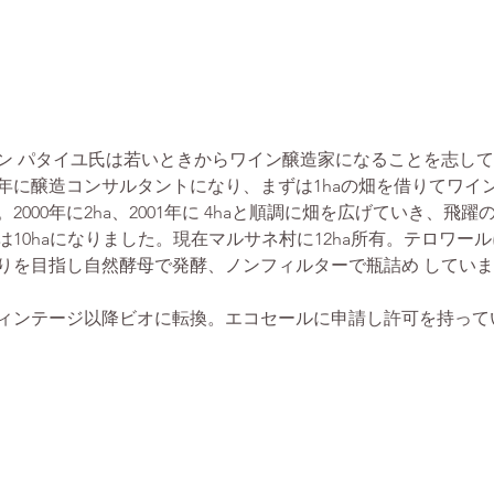
ン パタイユ氏は若いときからワイン醸造家になることを志し
99年に醸造コンサルタントになり、まずは1haの畑を借りてワイ
2000年に2ha、2001年に 4haと順調に畑を広げていき、飛躍
年には10haになりました。現在マルサネ村に12ha所有。テロワー
りを目指し自然酵母で発酵、ノンフィルターで瓶詰め してい
年ヴィンテージ以降ビオに転換。エコセールに申請し許可を持って