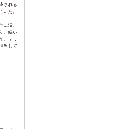
成される
ていた。
年に没。
り、続い
在、マリ
担当して