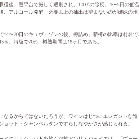
収穫後、選果台で厳しく選別され、100%の除梗。4〜5日の低
後、アルコール発酵。必要以上の抽出は望まないのが姉妹のポ
で14〜20日のキュヴェゾンの後、樽詰め。新樽の比率は村名で3
〜45％、特級で70%。樽熟期間は18ヶ月である。
になるからではないだろうが、ワインはじつにエレガントな造
ショット・シャンベルタンですらしなやかさが感じられる。
ーヌのリュショットを飲んだ故アンリ・ジャイエは、「ヴォー