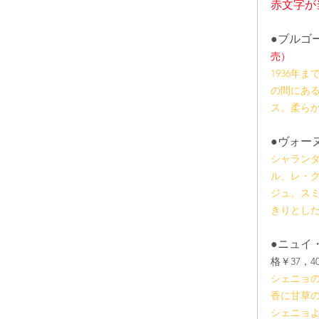
赤文字が
●ブルゴ
売）
1936年
の間にあ
ス。柔ら
●ヴォーヌ
シャラン
ル、レ・
ジュ。ス
きりとし
●ニュイ
格￥37，40
シェニョ
香に甘草
シェニョ