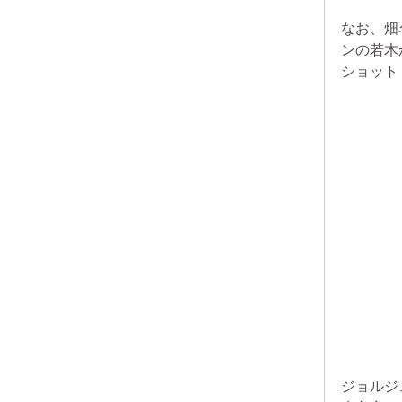
なお、畑
ンの若木
ショット
ジョルジ