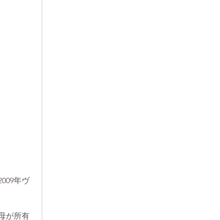
09年ヴ
母が所有