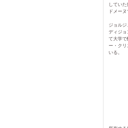
していた
ドメーヌ
ジョルジ
ディジョ
て大学で
ー・クリ
いる。