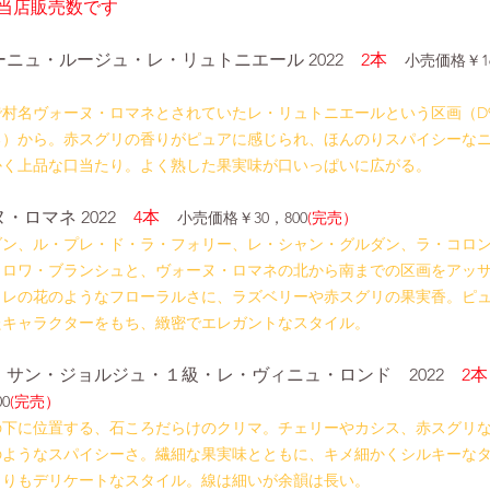
当店販売数です
ーニュ・ルージュ・レ・リュトニエール 2022　
2本　
小売価格￥16
まで村名ヴォーヌ・ロマネとされていたレ・リュトニエールという区画（D9
る）から。赤スグリの香りがピュアに感じられ、ほんのりスパイシーな
かく上品な口当たり。よく熟した果実味が口いっぱいに広がる。
・ロマネ 2022
　4本　
小売価格￥30，800
(完売）
ダン、ル・プレ・ド・ラ・フォリー、レ・シャン・グルダン、ラ・コロ
クロワ・ブランシュと、ヴォーヌ・ロマネの北から南までの区画をアッ
ミレの花のようなフローラルさに、ラズベリーや赤スグリの果実香。ピ
たキャラクターをもち、緻密でエレガントなスタイル。
・サン・ジョルジュ・１級・レ・ヴィニュ・ロンド　2022　
2
0
(完売）
の下に位置する、石ころだらけのクリマ。チェリーやカシス、赤スグリ
のようなスパイシーさ。繊細な果実味とともに、キメ細かくシルキーな
よりもデリケートなスタイル。線は細いが余韻は長い。