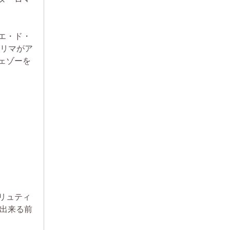
エ・ド・
クリマがア
ェゾーを
リュティ
が出来る前