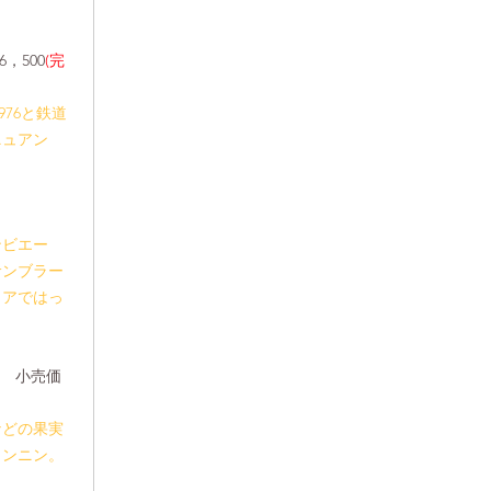
，500
(完
76と鉄道
ニュアン
ンビエー
サンブラー
ュアではっ
本　
小売価
などの果実
タンニン。