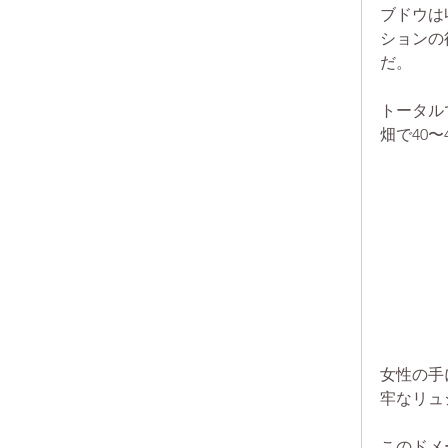
ブドウは
ションの
だ。
トータル
畑で40
女性の手
牢なリュ
このドメ