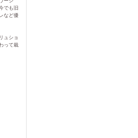
ヴージ
今でも旧
レなど優
リュショ
わって栽